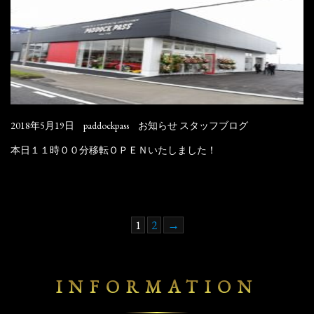
2018年5月19日
paddockpass
お知らせ
スタッフブログ
本日１１時００分移転ＯＰＥＮいたしました！
1
2
→
INFORMATION