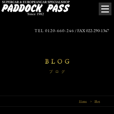
TEL 0120-660-246
/ FAX 022-290-1347
BLOG
ブログ
Home
>
Blog