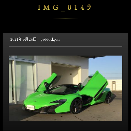
IMG_0149
2021年3月24日
paddockpass