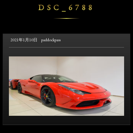
DSC_6788
2021年1月10日
paddockpass