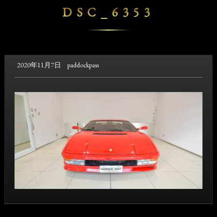
DSC_6353
2020年11月7日
paddockpass