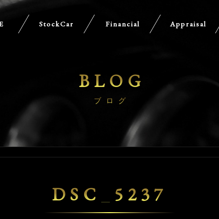
E
StockCar
Financial
Appraisal
BLOG
ブログ
DSC_5237