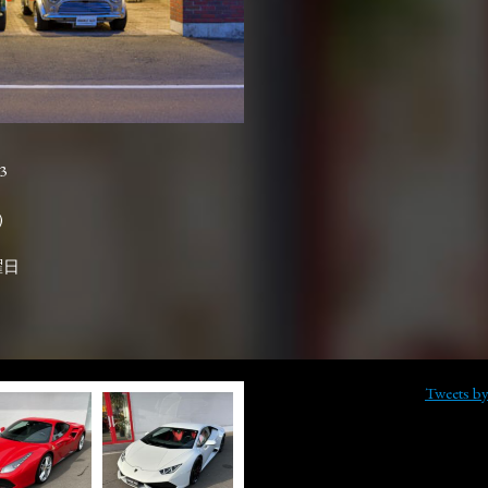
3

曜日
Tweets b