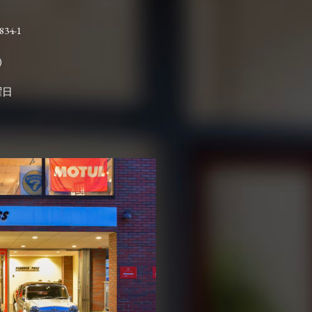
4-1

曜日