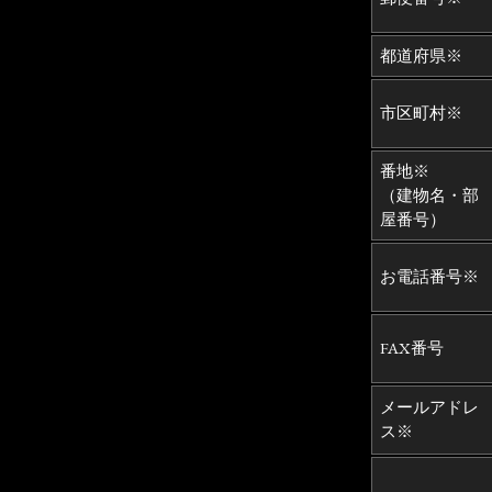
都道府県※
市区町村※
番地※
（建物名・部
屋番号）
お電話番号※
FAX番号
メールアドレ
ス※