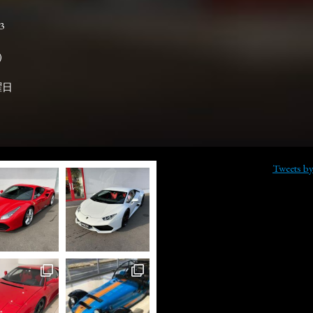
3

曜日
Tweets b