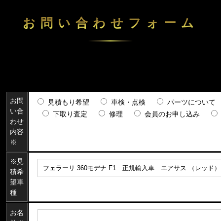
お問い合わせフォーム
お問
見積もり希望
車検・点検
パーツについて
い合
下取り査定
修理
会員のお申し込み
わせ
内容
※
※見
積希
望車
種
お名