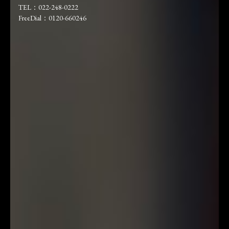
TEL：022-248-0222
FreeDial：0120-660246