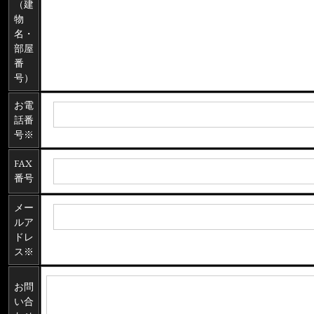
（建
物
名・
部屋
番
号）
お電
話番
号※
FAX
番号
メー
ルア
ドレ
ス※
お問
い合