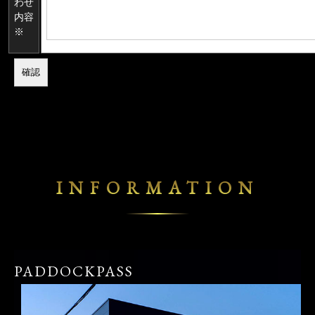
わせ
内容
※
INFORMATION
PADDOCKPASS