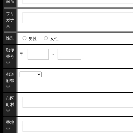
前※
フリ
ガナ
※
性別
男性
女性
郵便
〒
-
番号
※
都道
府県
※
市区
町村
※
番地
※