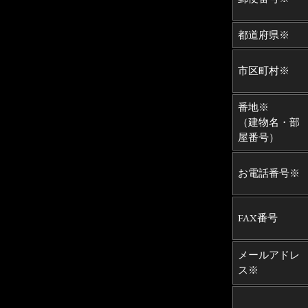
都道府県※
市区町村※
番地※
（建物名・部
屋番号）
お電話番号※
FAX番号
メールアドレ
ス※