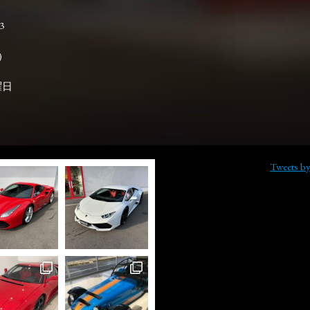
3

曜日
Tweets b