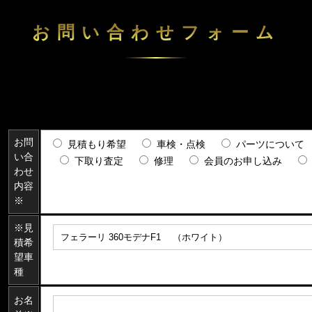
お問い合わせフォーム
お問
見積もり希望
車検・点検
パーツについて
い合
下取り査定
修理
会員のお申し込み
わせ
内容
※
※見
積希
望車
種
お名