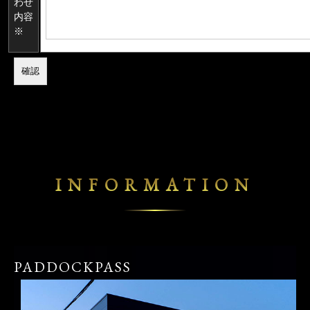
わせ
内容
※
INFORMATION
PADDOCKPASS