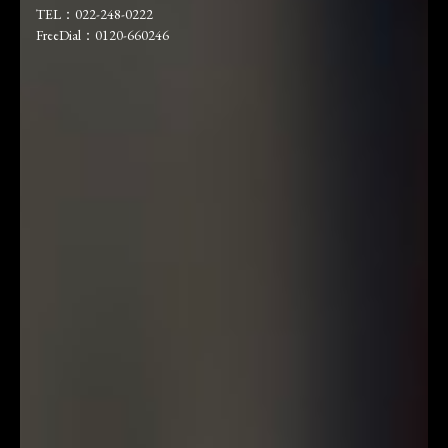
TEL：022-248-0222
FreeDial：0120-660246