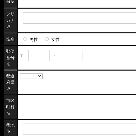
前※
フリ
ガナ
※
性別
男性
女性
郵便
〒
-
番号
※
都道
府県
※
市区
町村
※
番地
※