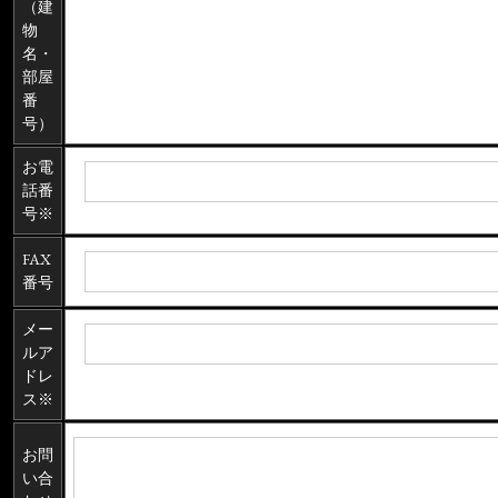
（建
物
名・
部屋
番
号）
お電
話番
号※
FAX
番号
メー
ルア
ドレ
ス※
お問
い合