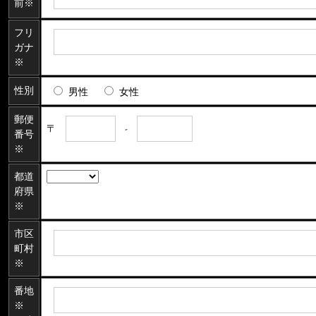
前※
フリ
ガナ
※
性別
男性
女性
郵便
〒
-
番号
※
都道
府県
※
市区
町村
※
番地
※