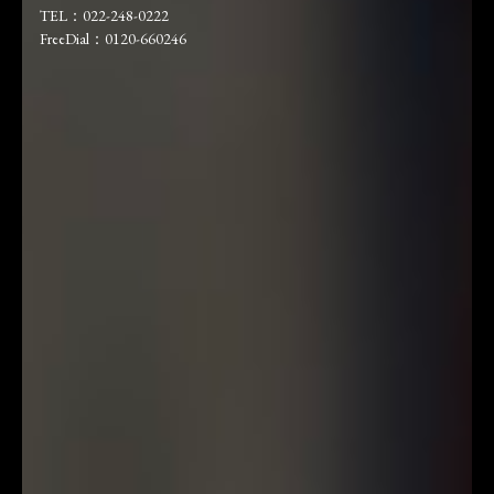
TEL：022-248-0222
FreeDial：0120-660246