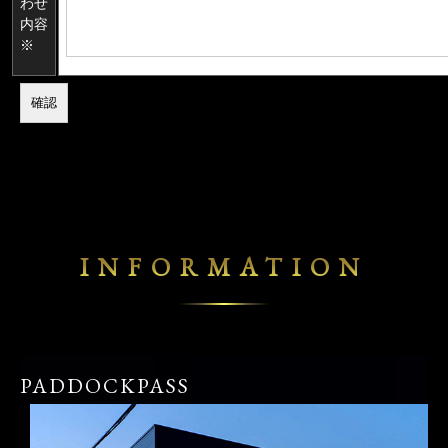
わせ
内容
※
INFORMATION
PADDOCKPASS