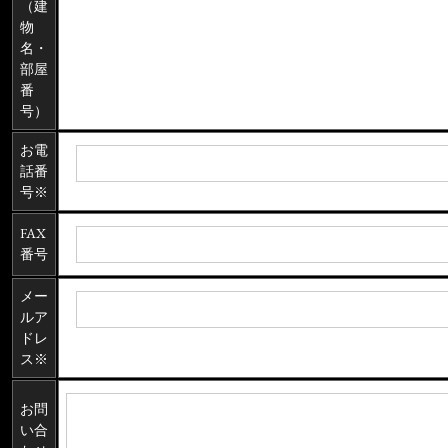
（建
物
名・
部屋
番
号）
お電
話番
号※
FAX
番号
メー
ルア
ドレ
ス※
お問
い合