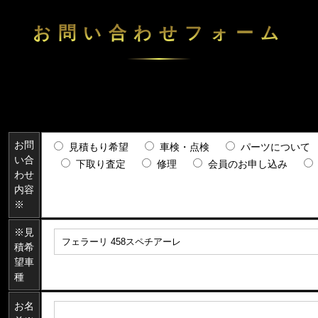
お問い合わせフォーム
お問
見積もり希望
車検・点検
パーツについて
い合
下取り査定
修理
会員のお申し込み
わせ
内容
※
※見
積希
望車
種
お名