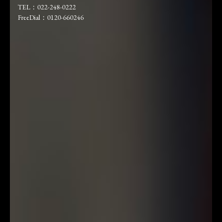
TEL：022-248-0222
FreeDial：0120-660246