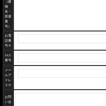
（建
物
名・
部屋
番
号）
お電
話番
号※
FAX
番号
メー
ルア
ドレ
ス※
お問
い合