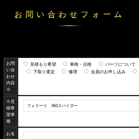
お問い合わせフォーム
お問
見積もり希望
車検・点検
パーツについて
い合
下取り査定
修理
会員のお申し込み
わせ
内容
※
※見
積希
望車
種
お名