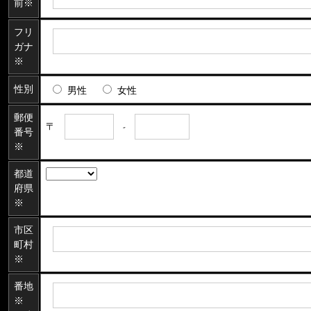
前※
フリ
ガナ
※
性別
男性
女性
郵便
〒
-
番号
※
都道
府県
※
市区
町村
※
番地
※