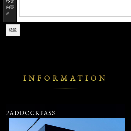
わせ
内容
※
INFORMATION
PADDOCKPASS