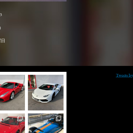
3

曜日
Tweets b