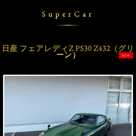
SuperCar
日産 フェアレディZ PS30 Z432（グリ
ーン）
NEW