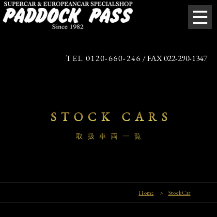
TEL 0120-660-246
/ FAX 022-290-1347
STOCK CARS
取扱車両一覧
Home
>
StockCar