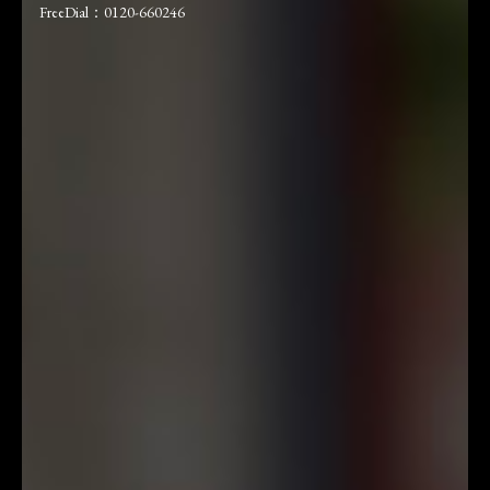
FreeDial：0120-660246