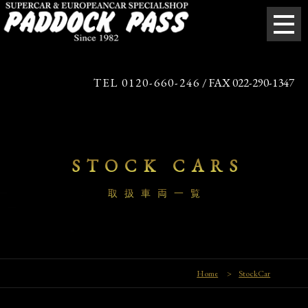
TEL 0120-660-246
/ FAX 022-290-1347
STOCK CARS
取扱車両一覧
Home
>
StockCar