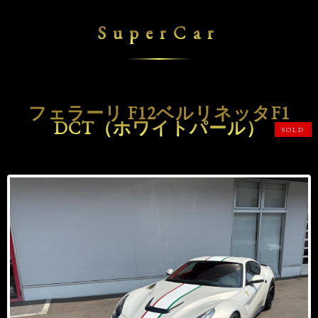
SuperCar
フェラーリ F12ベルリネッタF1
DCT（ホワイトパール）
SOLD