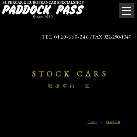
TEL 0120-660-246
/ FAX 022-290-1347
STOCK CARS
取扱車両一覧
Home
>
StockCar