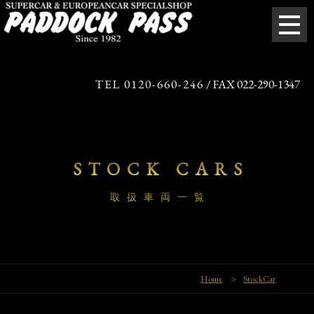
TEL 0120-660-246
/ FAX 022-290-1347
STOCK CARS
取扱車両一覧
Home
>
StockCar