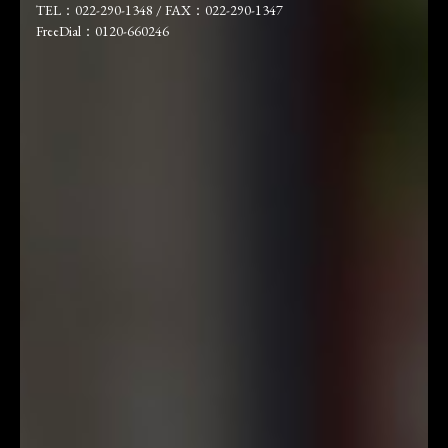
TEL：022-290-1348 / FAX：022-290-1347
FreeDial：0120-660246