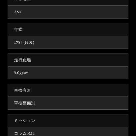
ASK
年式
1989 (H01)
走行距離
5.0万km
車検有無
車検整備別
ミッション
コラム5MT