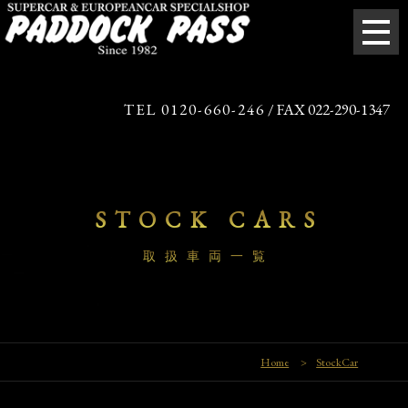
TEL 0120-660-246
/ FAX 022-290-1347
STOCK CARS
取扱車両一覧
Home
>
StockCar