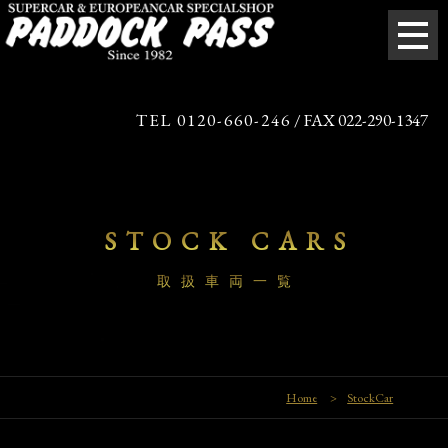
TEL 0120-660-246
/ FAX 022-290-1347
STOCK CARS
取扱車両一覧
Home
>
StockCar