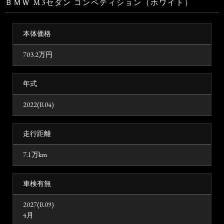
ＢＭＷ M3セダン コンペティション（ホワイト）
本体価格
703.2
万円
年式
2022(R04)
走行距離
7.1万km
車検有無
2027(R09)
4月