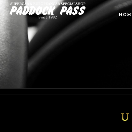
HOM
U