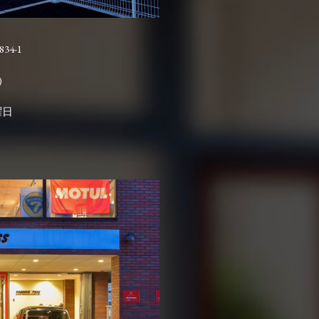
4-1

曜日