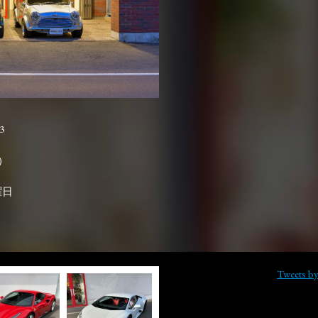
3

曜日
Tweets b