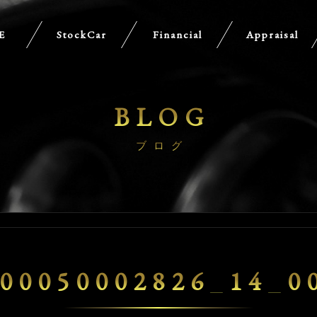
E
StockCar
Financial
Appraisal
BLOG
ブログ
00050002826_14_0