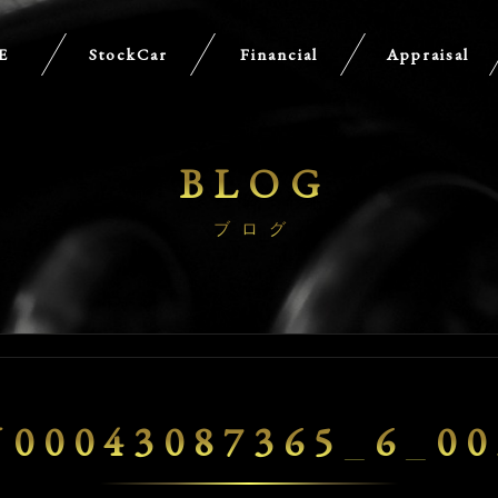
E
StockCar
Financial
Appraisal
BLOG
ブログ
U00043087365_6_00