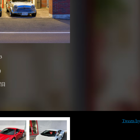
3

曜日
Tweets b