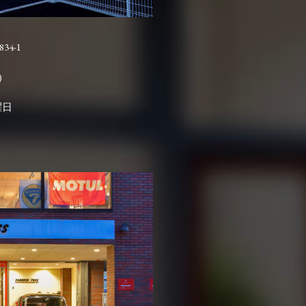
4-1

曜日