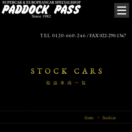
TEL 0120-660-246
/ FAX 022-290-1347
STOCK CARS
取扱車両一覧
Home
>
StockCar