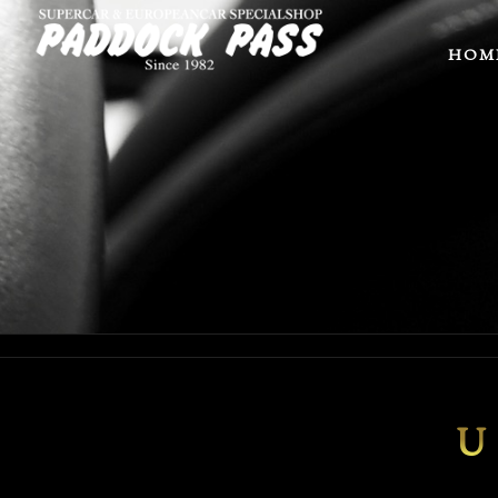
HOM
U