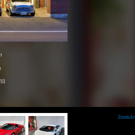
3

曜日
Tweets b