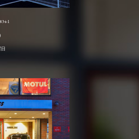
4-1

曜日