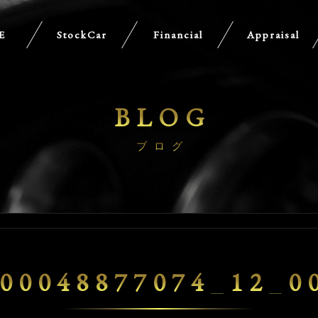
E
StockCar
Financial
Appraisal
BLOG
ブログ
00048877074_12_0