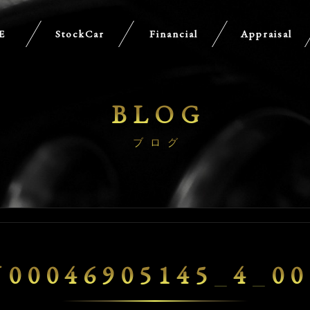
E
StockCar
Financial
Appraisal
BLOG
ブログ
U00046905145_4_00