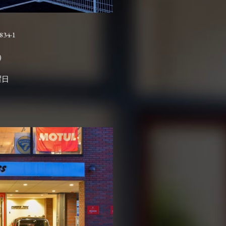
4-1

曜日