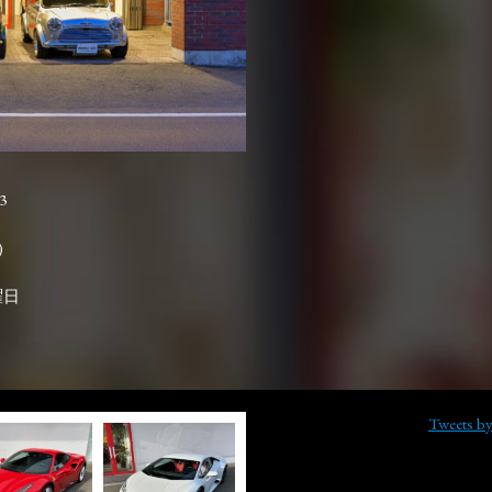
3

曜日
Tweets b