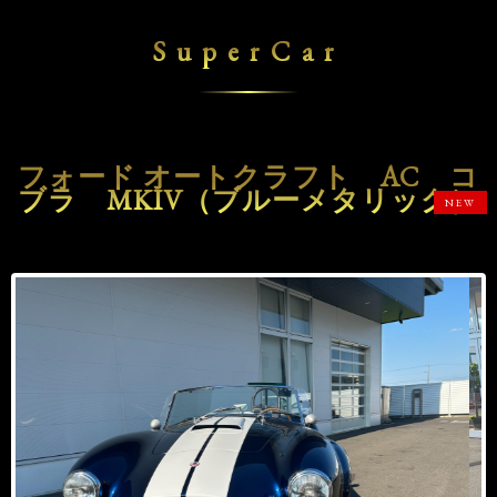
SuperCar
フォード オートクラフト AC コ
ブラ MKIV（ブルーメタリック）
NEW