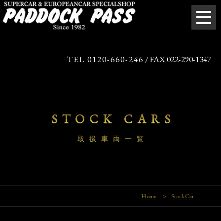
TEL 0120-660-246
/ FAX 022-290-1347
STOCK CARS
取扱車両一覧
Home
>
StockCar