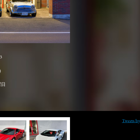
3

曜日
Tweets b