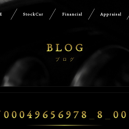
E
StockCar
Financial
Appraisal
BLOG
ブログ
U00049656978_8_00