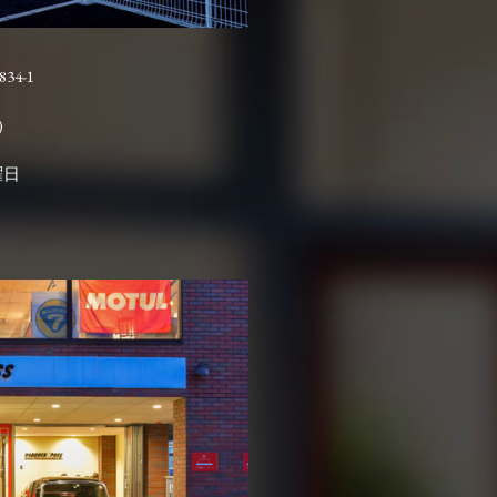
4-1

曜日