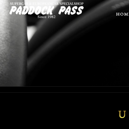
HOM
U