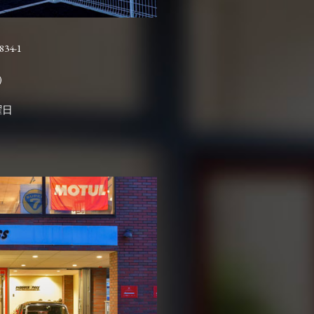
4-1

曜日