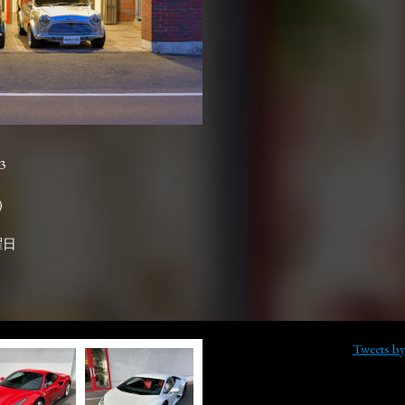
3

曜日
Tweets b