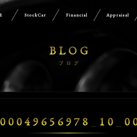
E
StockCar
Financial
Appraisal
BLOG
ブログ
00049656978_10_0