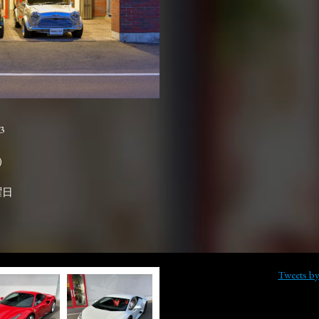
3

曜日
Tweets b