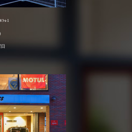
4-1

曜日