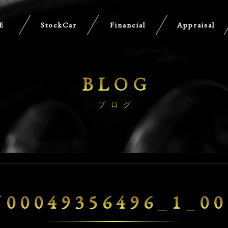
E
StockCar
Financial
Appraisal
BLOG
ブログ
U00049356496_1_00