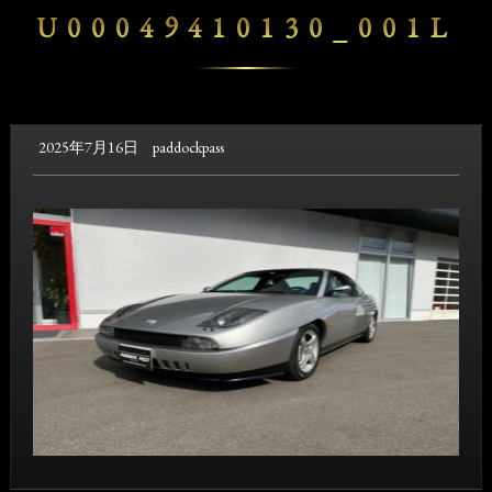
U00049410130_001L
2025年7月16日
paddockpass