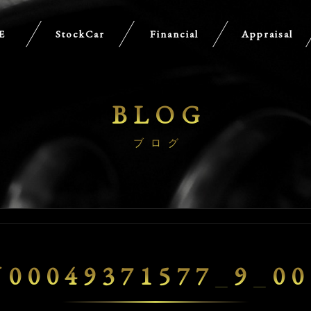
E
StockCar
Financial
Appraisal
BLOG
ブログ
U00049371577_9_00