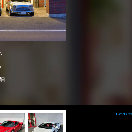
3

曜日
Tweets b