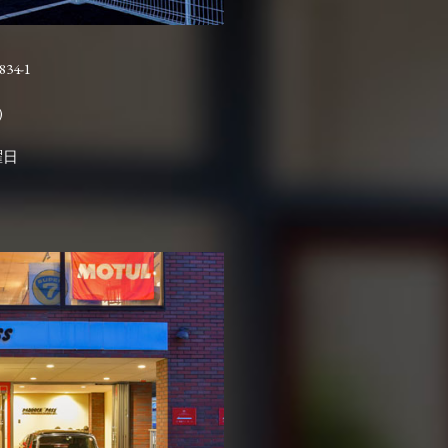
4-1

曜日