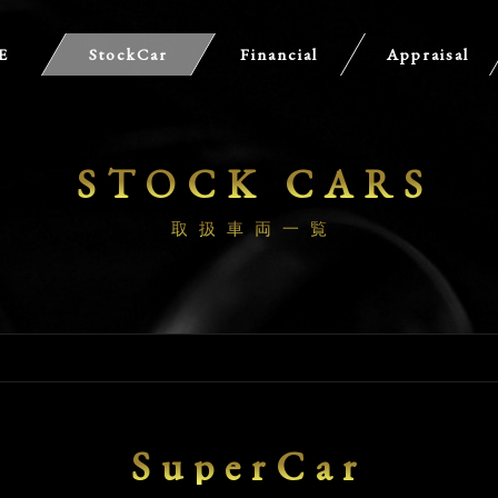
E
StockCar
Financial
Appraisal
STOCK CARS
取扱車両一覧
SuperCar