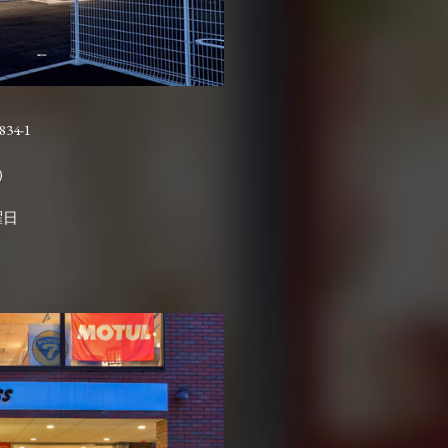
4-1

曜日