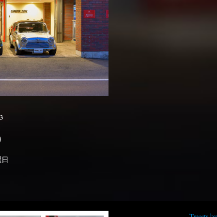
3

曜日
Tweets b