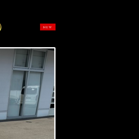
）
NEW