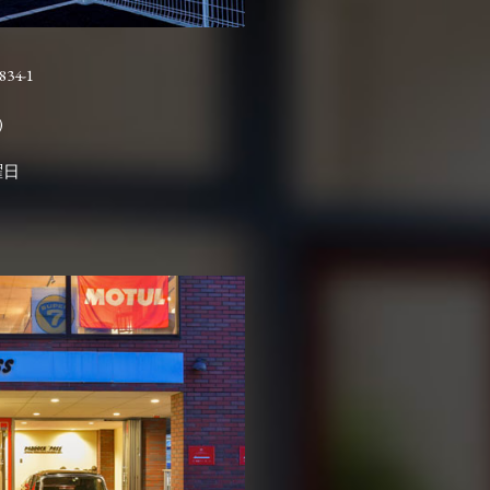
4-1

曜日