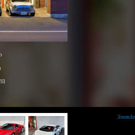
3

曜日
Tweets b