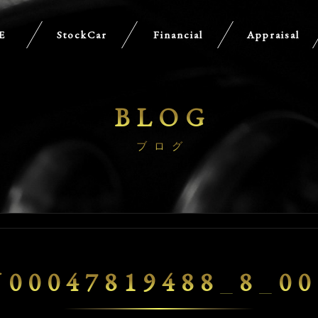
E
StockCar
Financial
Appraisal
BLOG
ブログ
U00047819488_8_00