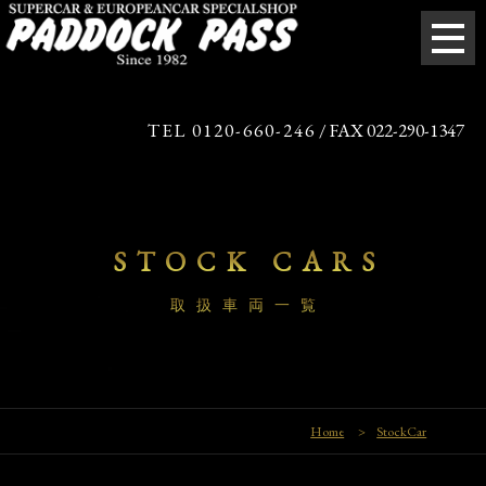
TEL 0120-660-246
/ FAX 022-290-1347
STOCK CARS
取扱車両一覧
Home
>
StockCar