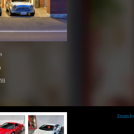
3

曜日
Tweets b