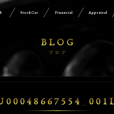
E
StockCar
Financial
Appraisal
BLOG
ブログ
U00048667554_001