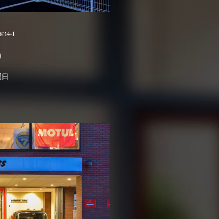
4-1

曜日