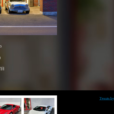
3

曜日
Tweets b