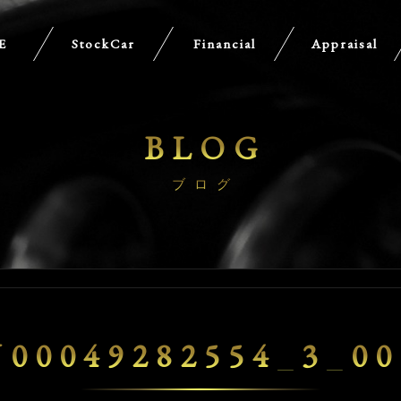
E
StockCar
Financial
Appraisal
BLOG
ブログ
U00049282554_3_00