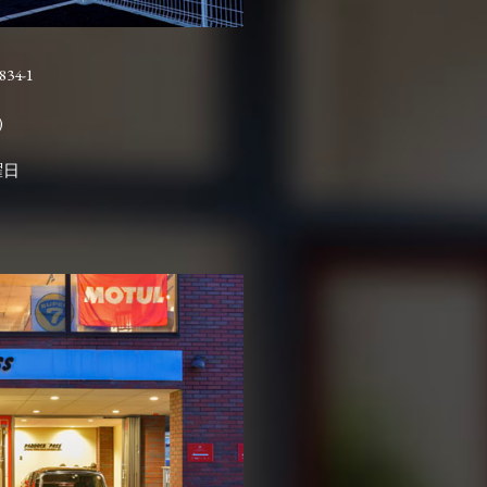
4-1

曜日