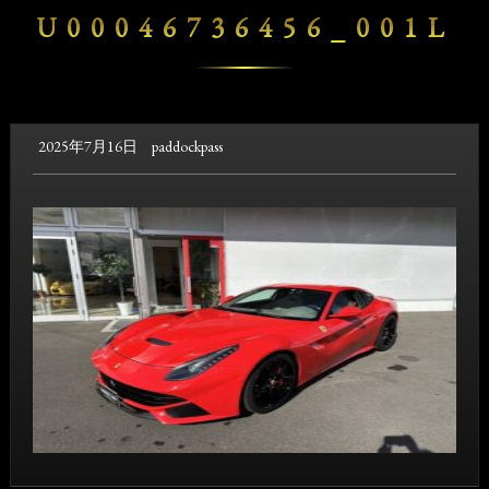
U00046736456_001L
2025年7月16日
paddockpass