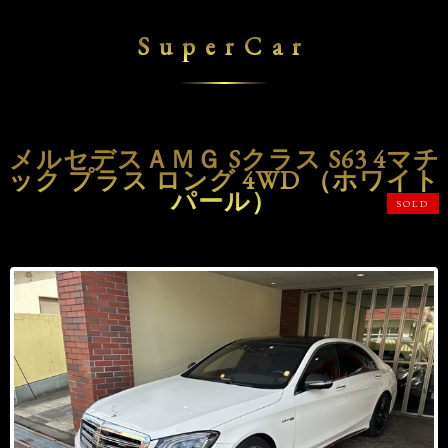
SuperCar
メルセデスＡＭＧ Sクラス S63 4マチ
ック プラス ロング 4WD （ホワイト
パール）
SOLD