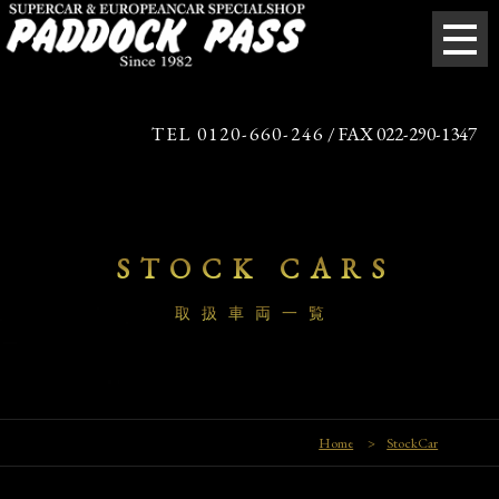
TEL 0120-660-246
/ FAX 022-290-1347
STOCK CARS
取扱車両一覧
Home
>
StockCar