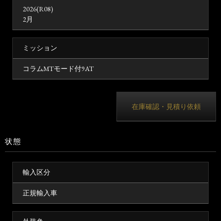
2026(R08)
2月
ミッション
コラムMTモード付9AT
在庫確認・見積り依頼
状態
輸入区分
正規輸入車