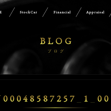
E
StockCar
Financial
Appraisal
BLOG
ブログ
U00048587257_1_00