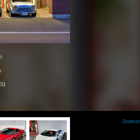
3

曜日
Tweets b