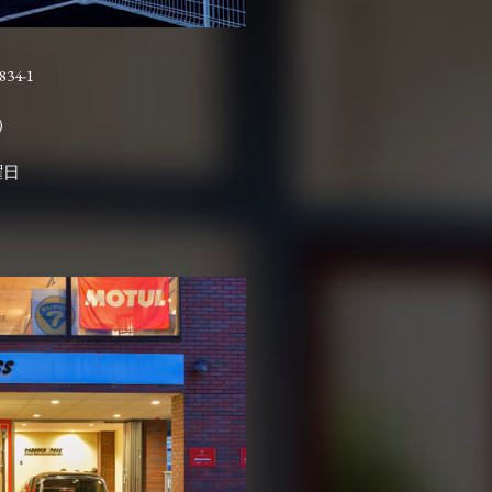
4-1

曜日