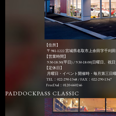
【住所】
〒981-1222 宮城県名取市上余田字千刈田83
【営業時間】
9:30-18:30(平日) / 9:30-18:00(日曜日、祝日)
【定休日】
月曜日・イベント開催時・毎月第三日
TEL：022-290-1348 / FAX：022-290-1347
FreeDial：0120-660246
PADDOCKPASS CLASSIC