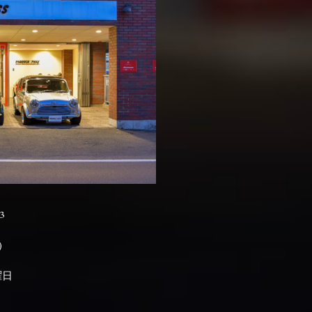
3

曜日