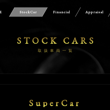
E
StockCar
Financial
Appraisal
STOCK CARS
取扱車両一覧
SuperCar