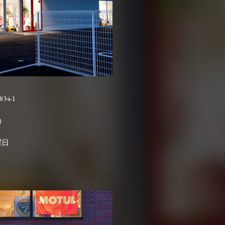
4-1

曜日