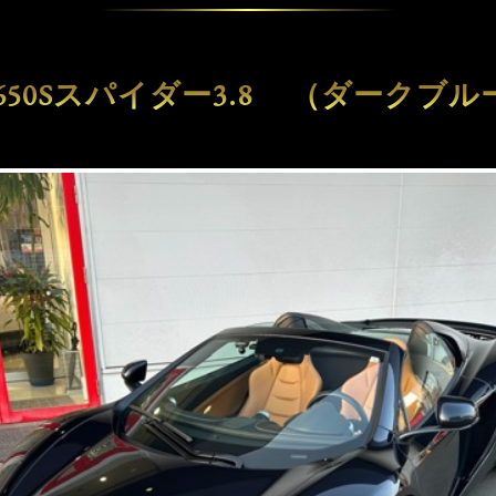
650Sスパイダー3.8 （ダークブ