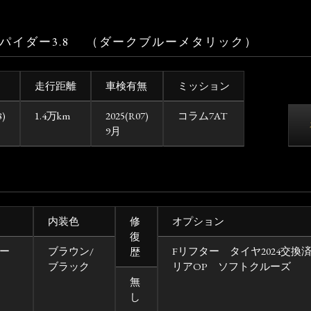
Sスパイダー3.8 （ダークブルーメタリック）
走行距離
車検有無
ミッション
8)
1.4万km
2025(R07)
コラム7AT
9月
内装色
修
オプション
復
ー
ブラウン/
Fリフター タイヤ2024交換
歴
ブラック
リアOP ソフトクルーズ
無
し