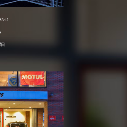
4-1

曜日