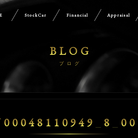
E
StockCar
Financial
Appraisal
BLOG
ブログ
U00048110949_8_00