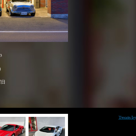
3

曜日
Tweets b