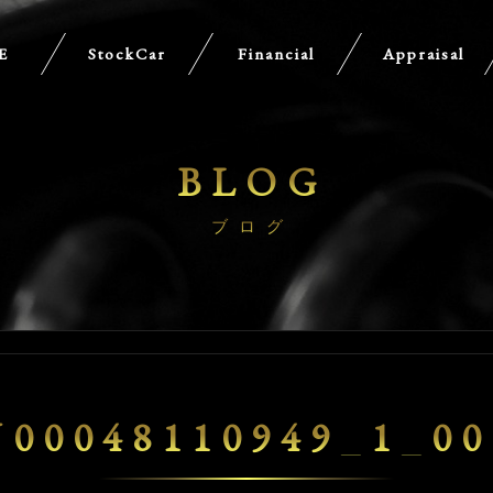
E
StockCar
Financial
Appraisal
BLOG
ブログ
U00048110949_1_00