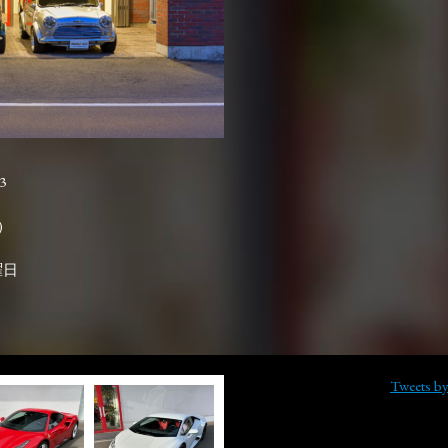
3

曜日
Tweets b