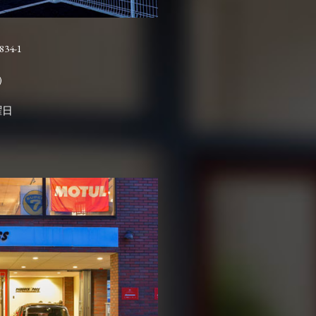
4-1

曜日