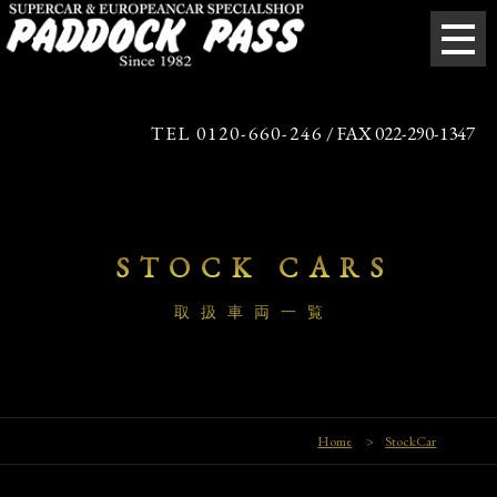
TEL 0120-660-246
/ FAX 022-290-1347
STOCK CARS
取扱車両一覧
Home
>
StockCar