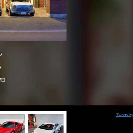
3

曜日
Tweets b