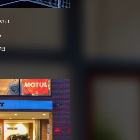
4-1

曜日