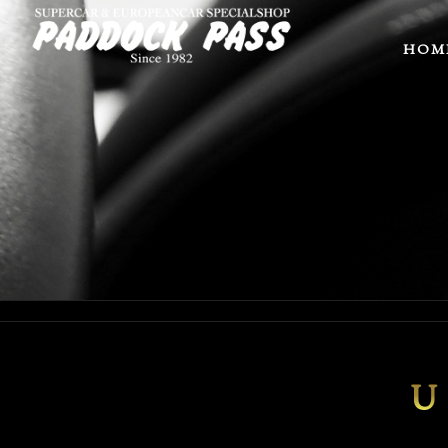
HOM
U