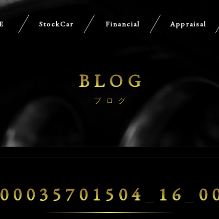
E
StockCar
Financial
Appraisal
BLOG
ブログ
00035701504_16_0