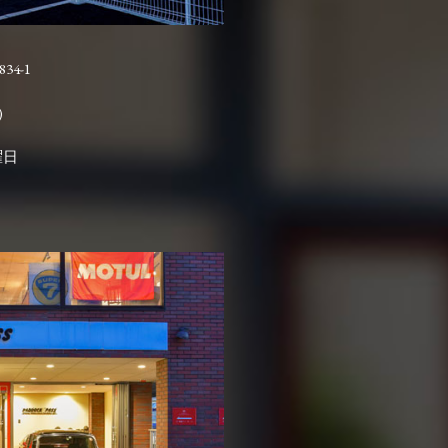
4-1

曜日