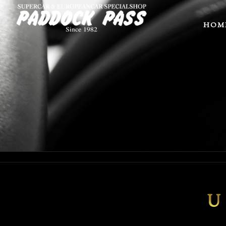
HOM
U