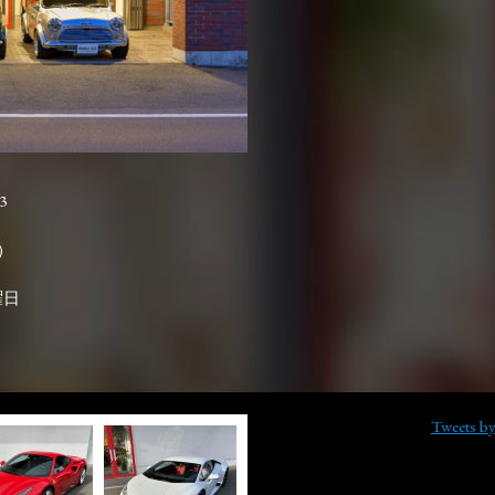
3

曜日
Tweets b