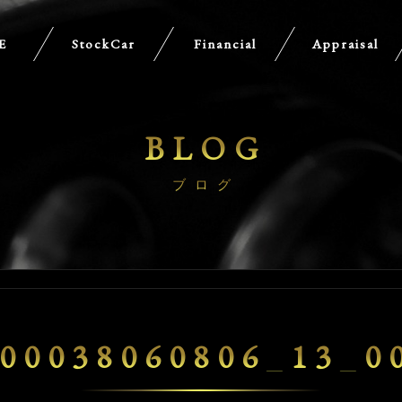
E
StockCar
Financial
Appraisal
BLOG
ブログ
00038060806_13_0