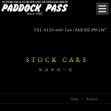
TEL 0120-660-246
/ FAX 022-290-1347
STOCK CARS
取扱車両一覧
Home
>
StockCar