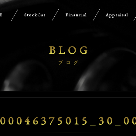
E
StockCar
Financial
Appraisal
BLOG
ブログ
00046375015_30_0