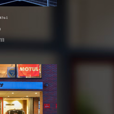
4-1

曜日