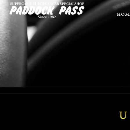
HOM
U