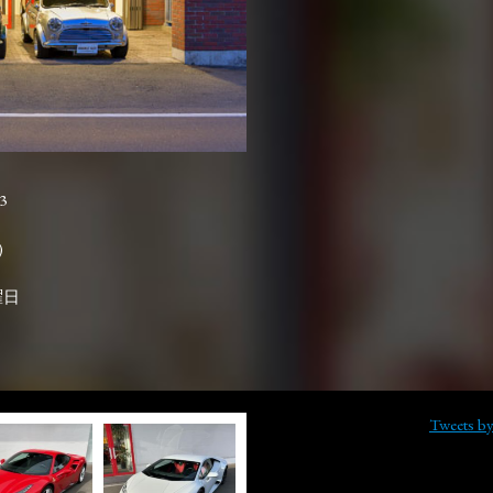
3

曜日
Tweets b