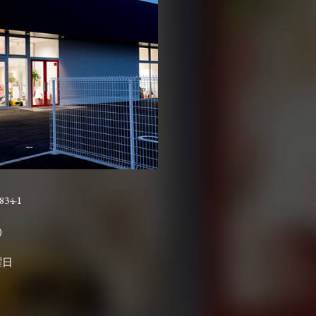
4-1

曜日