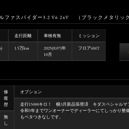
ルファスパイダー3.2 V6 24V （ブラックメタリッ
走行距離
車検有無
ミッション
6)
1.5万km
2025(R07)年
フロア6MT
10月
修
オプション
復
走行15000キロ！ 幌3月新品張替済 キダスペシャル
歴
令和5年までワンオーナーでディーラーにてしっかり整
無
もベタつきなしです。
し