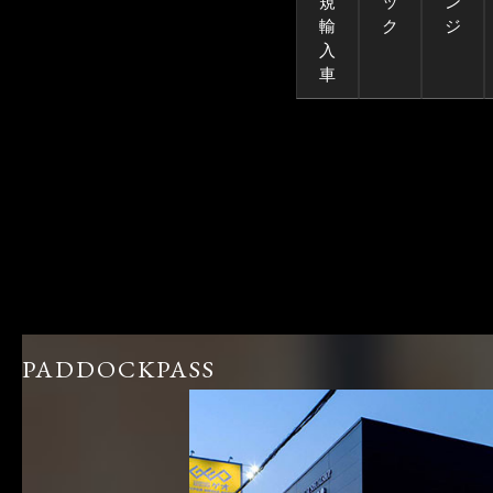
規
ッ
ン
輸
ク
ジ
入
車
PADDOCKPASS