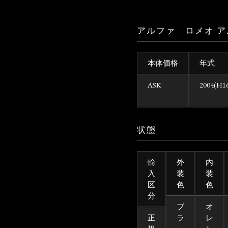
アルファ ロメオ ア
本体価格
年式
ASK
2004(H1
状態
輸
外
内
入
装
装
区
色
色
分
ブ
オ
正
ラ
レ