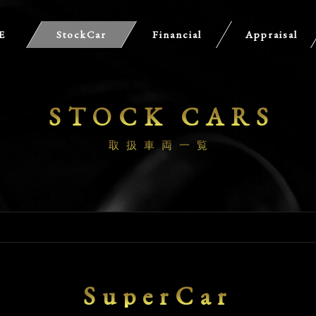
E
StockCar
Financial
Appraisal
STOCK CARS
取扱車両一覧
SuperCar