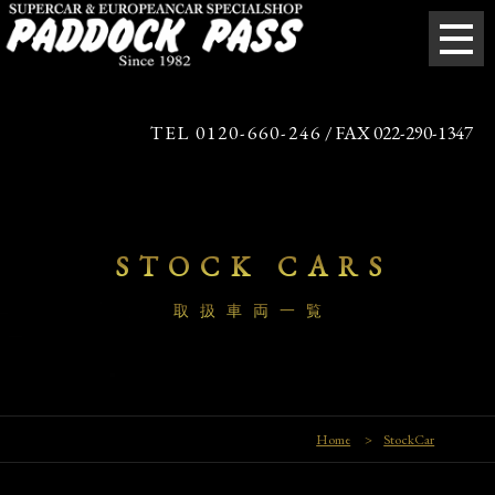
TEL 0120-660-246
/ FAX 022-290-1347
STOCK CARS
取扱車両一覧
Home
>
StockCar