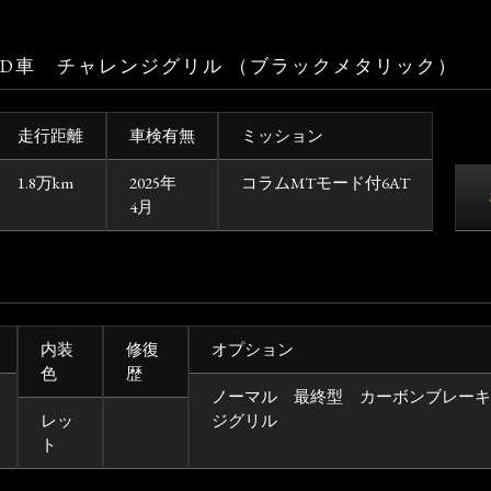
F1 D車 チャレンジグリル （ブラックメタリック）
走行距離
車検有無
ミッション
1.8万km
2025年
コラムMTモード付6AT
4月
内装
修復
オプション
色
歴
ノーマル 最終型 カーボンブレーキ
レッ
ジグリル
ト