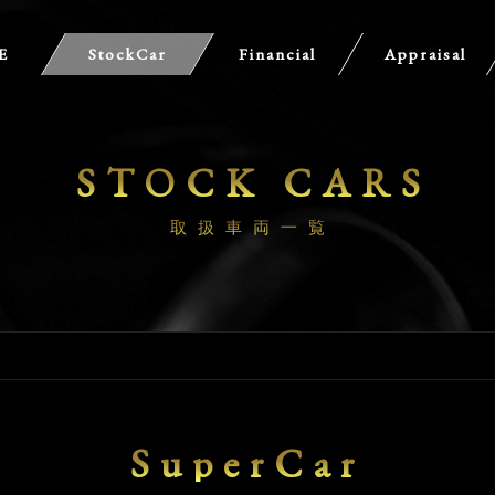
E
StockCar
Financial
Appraisal
STOCK CARS
取扱車両一覧
SuperCar