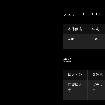
フェラーリ F430
本体価格
年式
ASK
2008
状態
輸入区分
外装色
正規輸入
ブラッ
車
ク