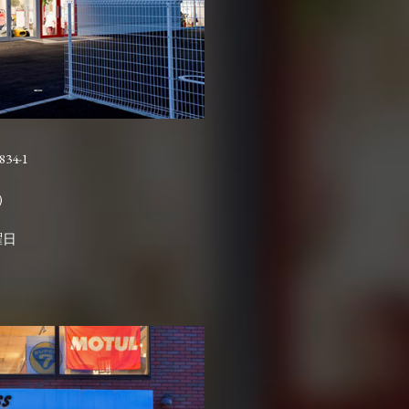
4-1

曜日