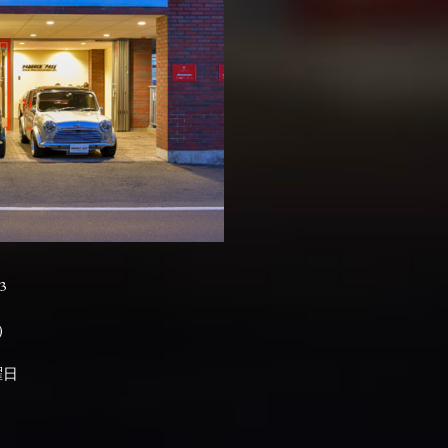
3

曜日