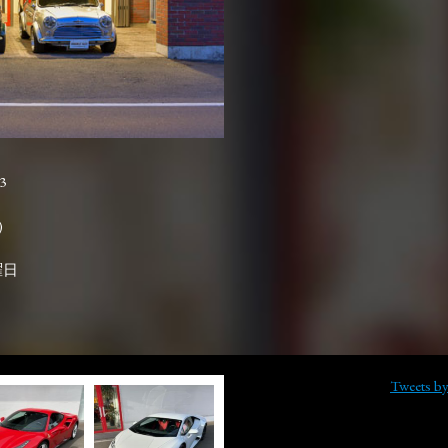
3

曜日
Tweets b