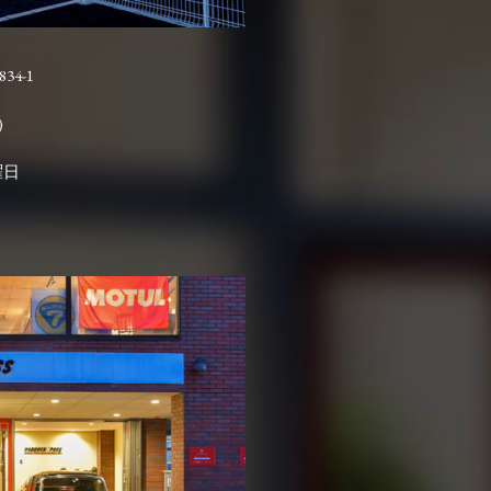
4-1

曜日