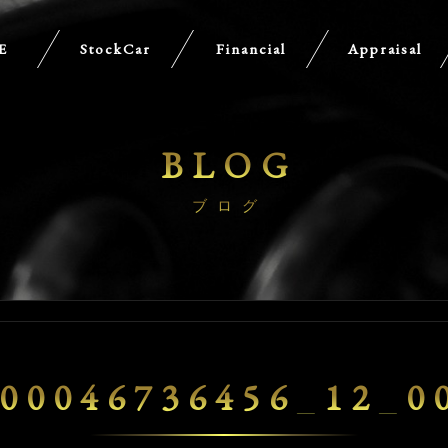
E
StockCar
Financial
Appraisal
BLOG
ブログ
00046736456_12_0