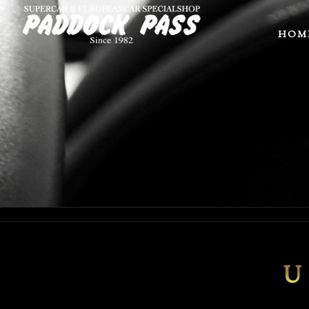
HOM
U