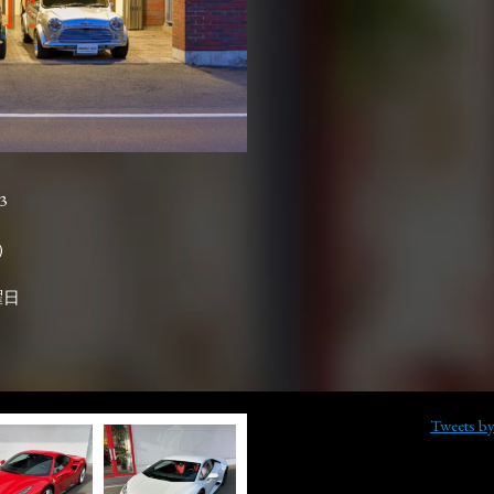
3

曜日
Tweets b