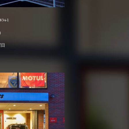
4-1

曜日