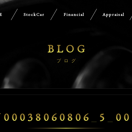
E
StockCar
Financial
Appraisal
BLOG
ブログ
U00038060806_5_00